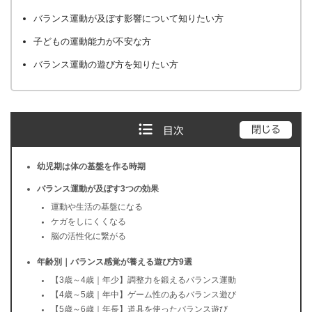
バランス運動が及ぼす影響について知りたい方
子どもの運動能力が不安な方
バランス運動の遊び方を知りたい方
閉じる
目次
幼児期は体の基盤を作る時期
バランス運動が及ぼす3つの効果
運動や生活の基盤になる
ケガをしにくくなる
脳の活性化に繋がる
年齢別｜バランス感覚が養える遊び方9選
【3歳～4歳｜年少】調整力を鍛えるバランス運動
【4歳～5歳｜年中】ゲーム性のあるバランス遊び
【5歳～6歳｜年長】道具を使ったバランス遊び