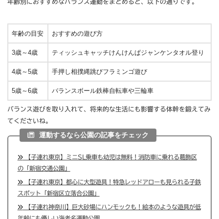
年齢別におすすめなバランス運動をまとめると、以下の通りです。
年齢の目安
おすすめの遊び方
3歳～4歳
ティッシュキャッチけんけんぱジャンケンタオル登り
4歳～5歳
手押し相撲縄跳びフラミンゴ遊び
5歳～6歳
バランスボール鉄棒自転車や三輪車
バランス遊びを取り入れて、将来的な生活にも影響する体幹を鍛えてみ
てくださいね。
運動するなら公園の記事をチェック
【子連れ東京】ミニSL乗車も幼児は無料！消防車に乗れる葛飾区
の「新宿交通公園」
【子連れ東京】都心に大型遊具！特急レッドアローも見られる子鉄
スポット「新宿区立落合公園」
【子連れ神奈川】巨大砂場にハンモックも！絵本のような遊具が低
年齢にも優しい海老名運動公園