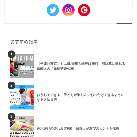
おすすめ記事
1
【子連れ東京】ミニSL乗車も幼児は無料！消防車に乗れる
葛飾区の「新宿交通公園」
2
おうちでできる！子どもが楽しんでお片付けできるように
なる方法３選
3
色水遊びの楽しみ方9選｜保育士が遊びのヒントを伝授！