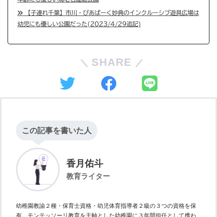
【子連れ千葉】市川・ぴあぱーく妙典のインクルーシブ遊具広場は
幼児にも優しい公園だった(2023/4/29追記)
SHARE
この記事を書いた人
香月佑斗
教育ライター
幼稚園教諭２種・保育士資格・幼児体育指導者２級の３つの資格を保
有。モンテッソーリ教育を主軸とした幼稚園に３年間担任として携わ