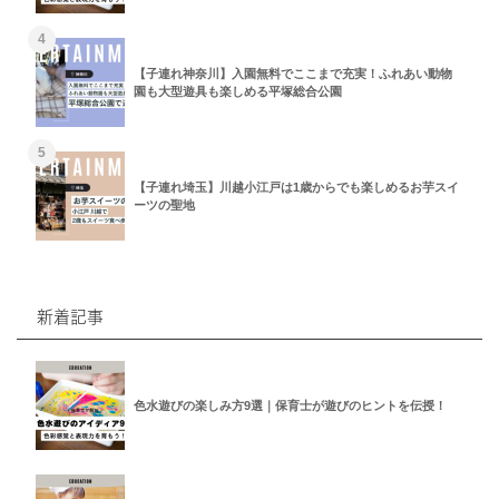
4
【子連れ神奈川】入園無料でここまで充実！ふれあい動物
園も大型遊具も楽しめる平塚総合公園
5
【子連れ埼玉】川越小江戸は1歳からでも楽しめるお芋スイ
ーツの聖地
新着記事
色水遊びの楽しみ方9選｜保育士が遊びのヒントを伝授！