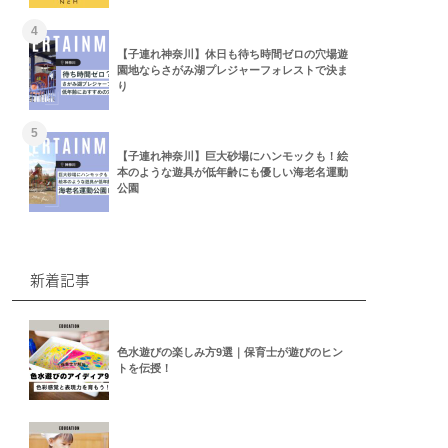
4
【子連れ神奈川】休日も待ち時間ゼロの穴場遊
園地ならさがみ湖プレジャーフォレストで決ま
り
5
【子連れ神奈川】巨大砂場にハンモックも！絵
本のような遊具が低年齢にも優しい海老名運動
公園
新着記事
色水遊びの楽しみ方9選｜保育士が遊びのヒン
トを伝授！