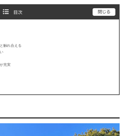
閉じる
目次
物と触れ合える
い
設が充実